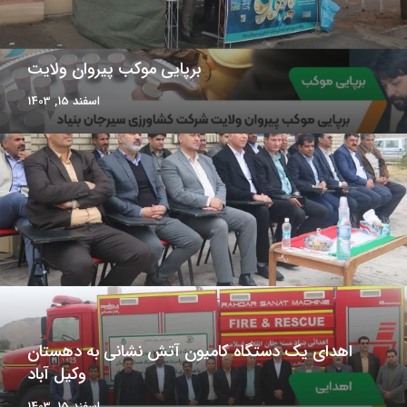
برپایی موکب پیروان ولایت
اسفند 15, 1403
اهدای یک دستگاه کامیون آتش نشانی به دهستان
وکیل آباد
اسفند 15, 1403