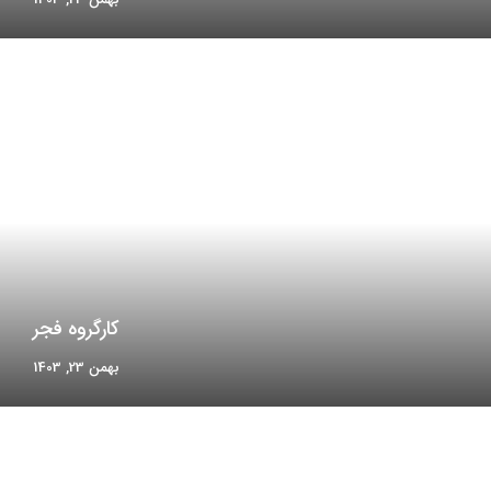
کارگروه فجر
بهمن 23, 1403