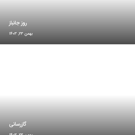
روز جانباز
بهمن 23, 1403
گازرسانی
بهمن 23, 1403