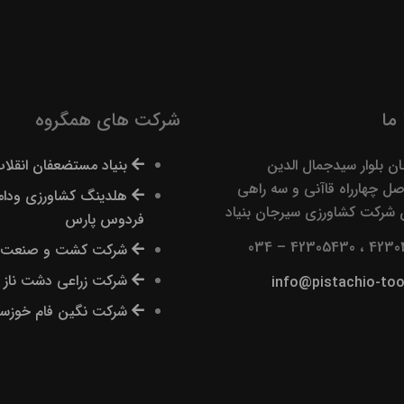
ما
شرکت های همگروه
ن بلوار سیدجمال الدین
بنیاد مستضعفان انقلا
ل چهارراه قاآنی و سه راهی
هلدینگ کشاورزی ودام
 شرکت کشاورزی سیرجان بنیاد
فردوس پارس
42304403 ، 42
شرکت کشت و صنعت م
شرکت زراعی دشت ناز
info@pistachio-too
شرکت نگین فام خوزست