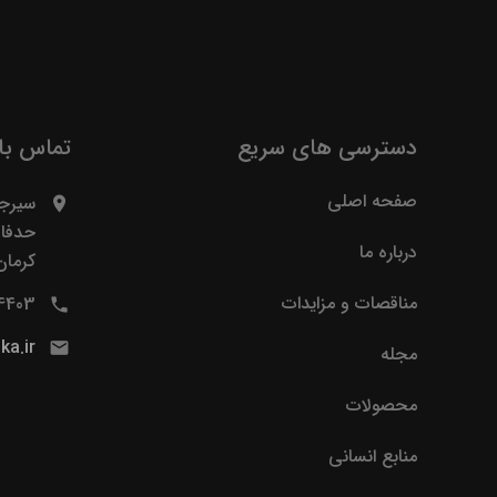
دسترسی های سریع
تماس با 
صفحه اصلی
سیرجا
حدفاص
درباره ما
کرمان
مناقصات و مزایدات
305430 – 034
ka.ir
مجله
محصولات
منابع انسانی