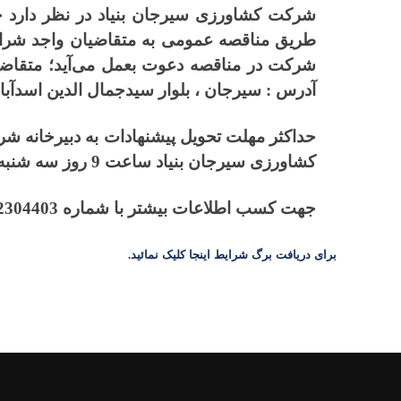
شرکت کشاورزی سیرجان بنیاد در نظر دارد خرید
طریق مناقصه عمومی به متقاضیان واجد شرایط 
شرکت در مناقصه دعوت بعمل می‌آید؛
متقاضی
آدرس : سیرجان ، بلوار سیدجمال الدین اسدآبا
حداکثر مهلت تحویل پیشنهادات به دبیرخانه ش
کشاورزی سیرجان بنیاد ساعت 9 روز سه شنبه 11/03/1400و زمان برگزاری مناقصه ساعت 9 روز چهارشنبه مورخ 12/03/1400 می باشد.
جهت کسب اطلاعات بیشتر با شماره 42304403-034 واحد بازرگانی و شماره همراه 09127607822 کارشناس بازرگانی شرکت تماس حاصل نمائید.
برای دریافت برگ شرایط اینجا کلیک نمائید
.