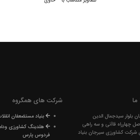
تصاویر متناسب با – حاوی
ما
شرکت های همگروه
ن بلوار سیدجمال الدین
بنیاد مستضعفان انقلا
ل چهارراه قاآنی و سه راهی
هلدینگ کشاورزی ودام
 شرکت کشاورزی سیرجان بنیاد
فردوس پارس