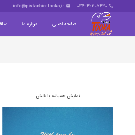
info@pistachio-tooka.ir
034-42305430
email
phone
صفحه اصلی
درباره ما
مناق
نمایش همیشه با فلش