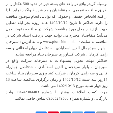
بوسیله گریدر واقع در واحد های پسته خیز در حدود 500 هکتار را از
طریق مناقصه عمومی به متقاضیان واجد شرایط واگذار نماید . لذا
از کلیه اشخاص حقیقی و حقوقی که توانایی انجام موضوع مناقصه
را دارند حداكثر تا تاريخ 1402/10/12 همه روزه بجز ايام تعطيل
جهت بازدید از محل مورد مناقصه؛ شرکت در مناقصه دعوت بعمل
می‌آید؛ متقاضیان محترم می توانند جهت دریافت اسناد شرکت در
مناقصه به سایت www.pistachio-tooka.ir و یا به آدرس : سیرجان
، بلوار سیدجمال الدین اسدآبادی ، حدفاصل چهارراه قاآنی و سه
راهی کرمان ، شرکت کشاورزی سیرجان بنیاد مراجعه نمایند.
حداکثر مهلت تحویل پیشنهادات به دبیرخانه شرکت واقع در
سیرجان ، بلوار سیدجمال الدین اسدآبادی ، حدفاصل چهارراه
قاآنی و سه راهی کرمان ، شرکت کشاورزی سیرجان بنیاد ساعت
14روز سه شنبه 1402/10/12 و زمان برگزاری مناقصه ساعت 13
روز چهار شنبه مورخ 1402/10/13 می باشد.
جهت کسب اطلاعات بیشتر با شماره 42304403-034 واحد
بازرگانی و شماره همراه 09305249560 تماس حاصل نمائید.