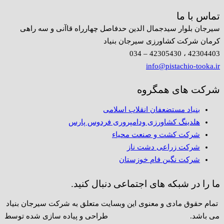
تماس با ما
سیرجان بلوار سیدجمال الدین حدفاصل چهارراه قاآنی و سه راهی
کرمان شرکت کشاورزی سیرجان بنیاد
42304403 ، 42305430 – 034
info@pistachio-tooka.ir
شرکت های همگروه
بنیاد مستضعفان انقلاب اسلامی
هلدینگ کشاورزی ودامپروری فردوس پارس
شرکت کشت و صنعت محیاء
شرکت زراعی دشت ناز
شرکت نگین فام خوزستان
ما را در شبکه های اجتماعی دنبال کنید.
تمام حقوق مادی و معنوی این وبسایت متعلق به شرکت سیرجان بنیاد
می باشد. طراحی و پیاده سازی شده توسط